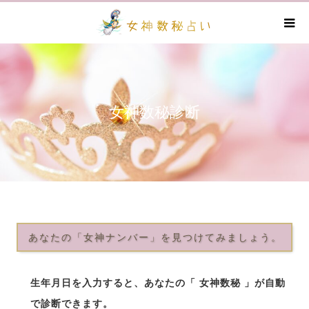
女神数秘診断
あなたの「女神ナンバー」を見つけてみましょう。
生年月日を入力すると、あなたの「 女神数秘 」が自動
で診断できます。