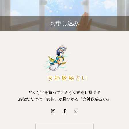
お申し込み
どんな宝を持ってどんな女神を目指す？
あなただけの「女神」が見つかる『女神数秘占い』