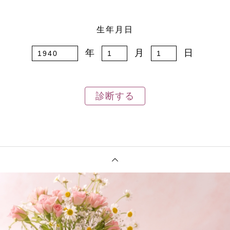
生年月日
年
月
日