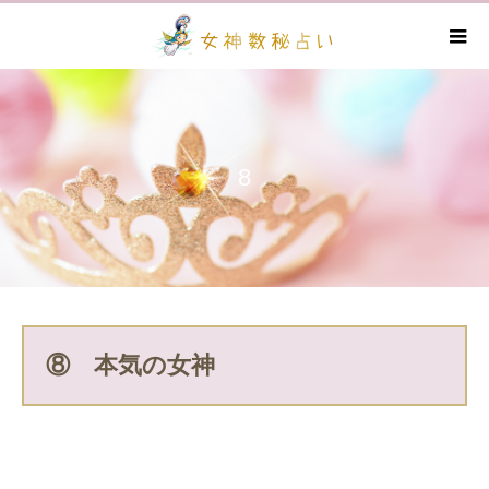
8
⑧ 本気の女神