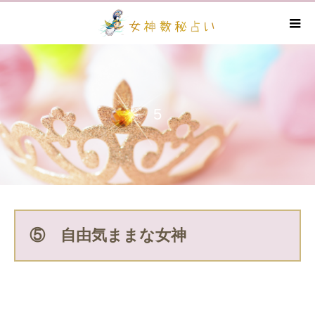
5
⑤ 自由気ままな女神